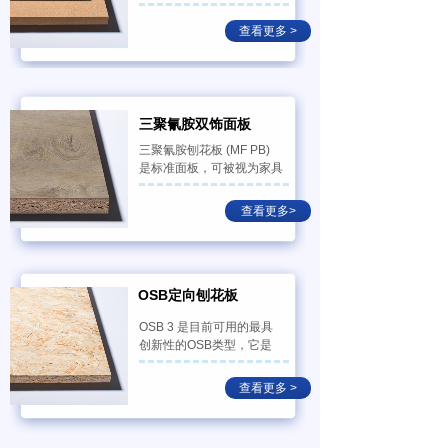
木纤维与树脂混合制成，并
通过高压和热量连接在一
查看更多 >
起。HDF适用于室内干燥
环境, 但并非承重板。
三聚氰胺双饰面板
三聚氰胺刨花板 (MF PB)
是标准面板，可被视为家具
和室内设计行业的基本材
料。它们由带有装饰纸的刨
查看更多>
花板面板组成，并浸渍了三
聚氰胺树脂。它们在现代家
具的生产中广泛使用。
OSB定向刨花板
OSB定向刨花板
OSB 3 是目前可用的最具
创新性的OSB类型，它是
根据当前对以天然材料为中
心的生态可持续生活的需求
查看更多 >
而开发和生产的。由于精心
选择了木材和胶水，OSB 3
不仅满足绿色建筑的要求，