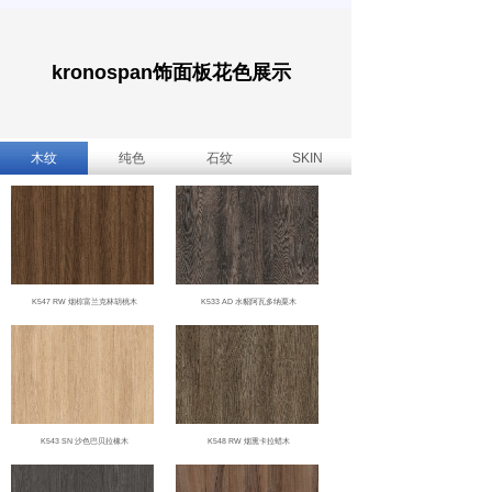
还满足严格的建筑标准。
kronospan饰面板花色展示
木纹
纯色
石纹
SKIN
K547 RW 烟棕富兰克林胡桃木
K533 AD 水貂阿瓦多纳栗木
K543 SN 沙色巴贝拉橡木
K548 RW 烟熏卡拉蜡木