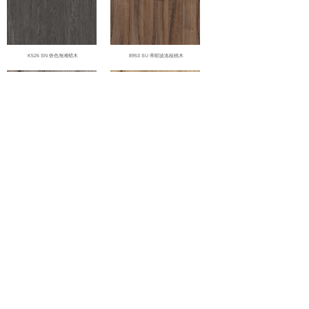
K526 SN 铁色海滩蜡木
8953 SU 蒂耶波洛核桃木
K366 PW 化石艾沃克橡木
K365 PW 海岸艾沃克橡木
<
1
2
3
4
>